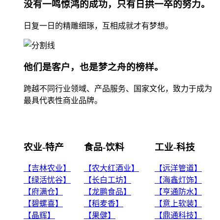
没有一鸣惊鸿的成功，只有日拱一卒的努力。
日复一日的精雕细琢，互相成就才有梦想。
他们是客户，也是梦之舟的榜样。
跨越不同行业领域、产品服务、国家文化，致力于成为
最具代表性商业品牌。
农业-特产
食品-饮料
工业-科技
【吉林农业】
【农大红酒业】
【远洋管道】
【绿活忧谷】
【长白工坊】
【海鑫灯饰】
【府满仓】
【龙鹏食品】
【亨通防水】
【碧螺喜】
【稻麦香】
【意上软装】
【晶辉】
【果健】
【鼎通科技】