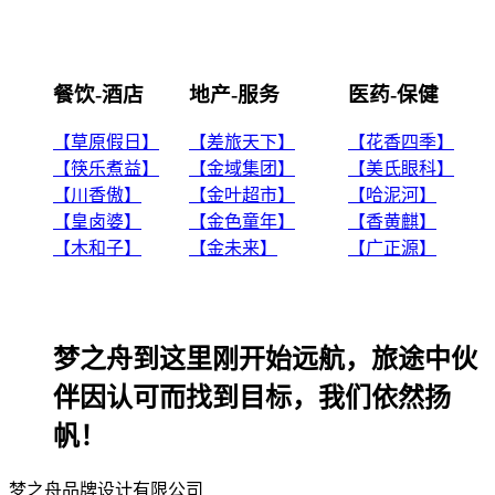
餐饮-酒店
地产-服务
医药-保健
【草原假日】
【差旅天下】
【花香四季】
【筷乐煮益】
【金域集团】
【美氏眼科】
【川香傲】
【金叶超市】
【哈泥河】
【皇卤婆】
【金色童年】
【香黄麒】
【木和子】
【金未来】
【广正源】
梦之舟到这里刚开始远航，旅途中伙
伴因认可而找到目标，我们依然扬
帆！
梦之舟品牌设计有限公司