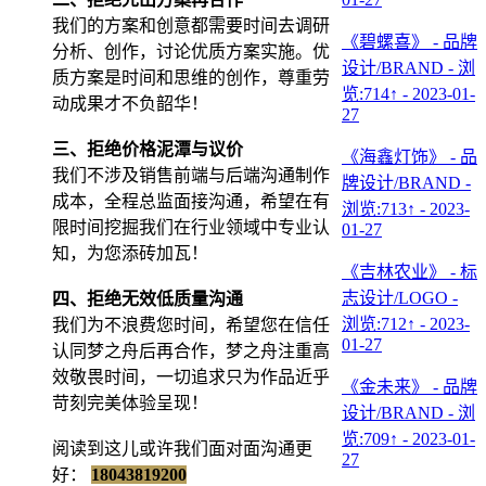
我们的方案和创意都需要时间去调研
《碧螺喜》 - 品牌
分析、创作，讨论优质方案实施。优
设计/BRAND - 浏
质方案是时间和思维的创作，尊重劳
览:714↑ - 2023-01-
动成果才不负韶华！
27
三、拒绝价格泥潭与议价
《海鑫灯饰》 - 品
我们不涉及销售前端与后端沟通制作
牌设计/BRAND -
成本，全程总监面接沟通，希望在有
浏览:713↑ - 2023-
限时间挖掘我们在行业领域中专业认
01-27
知，为您添砖加瓦！
《吉林农业》 - 标
志设计/LOGO -
四、拒绝无效低质量沟通
浏览:712↑ - 2023-
我们为不浪费您时间，希望您在信任
01-27
认同梦之舟后再合作，梦之舟注重高
效敬畏时间，一切追求只为作品近乎
《金未来》 - 品牌
苛刻完美体验呈现！
设计/BRAND - 浏
览:709↑ - 2023-01-
阅读到这儿或许我们面对面沟通更
27
好：
18043819200