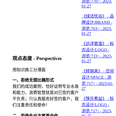
浏览:770↑ - 2023-
01-27
《绿活忧谷》 - 品
牌设计/BRAND -
浏览:763↑ - 2023-
01-27
《远洋管道》 - 标
志设计/LOGO -
浏览:733↑ - 2023-
观点态度 - Perspectives
01-27
用知识换三分薄面
《转锅来》 - 空间
设计/SPACE - 浏
一、拒绝无偿比稿形式
览:717↑ - 2023-01-
我们的成功案例，恰好证明专业水准
27
和能力，浪费智慧就是对已签约客户
《筷乐煮益》 - 标
不负责；只认真服务好签约客户，我
志设计/LOGO -
们注重责任和使命！
浏览:717↑ - 2023-
二、拒绝先出方案再合作
01-27