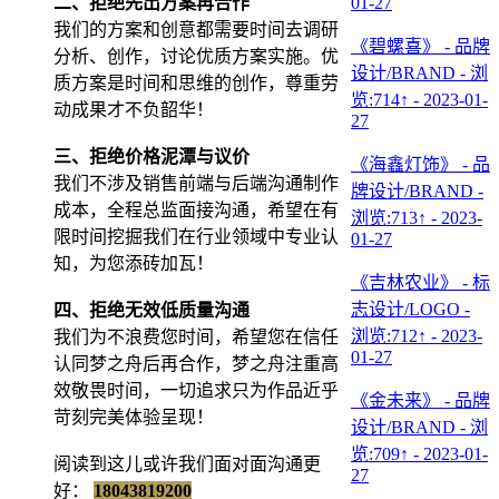
二、拒绝先出方案再合作
01-27
我们的方案和创意都需要时间去调研
《碧螺喜》 - 品牌
分析、创作，讨论优质方案实施。优
设计/BRAND - 浏
质方案是时间和思维的创作，尊重劳
览:714↑ - 2023-01-
动成果才不负韶华！
27
三、拒绝价格泥潭与议价
《海鑫灯饰》 - 品
我们不涉及销售前端与后端沟通制作
牌设计/BRAND -
成本，全程总监面接沟通，希望在有
浏览:713↑ - 2023-
限时间挖掘我们在行业领域中专业认
01-27
知，为您添砖加瓦！
《吉林农业》 - 标
志设计/LOGO -
四、拒绝无效低质量沟通
浏览:712↑ - 2023-
我们为不浪费您时间，希望您在信任
01-27
认同梦之舟后再合作，梦之舟注重高
效敬畏时间，一切追求只为作品近乎
《金未来》 - 品牌
苛刻完美体验呈现！
设计/BRAND - 浏
览:709↑ - 2023-01-
阅读到这儿或许我们面对面沟通更
27
好：
18043819200