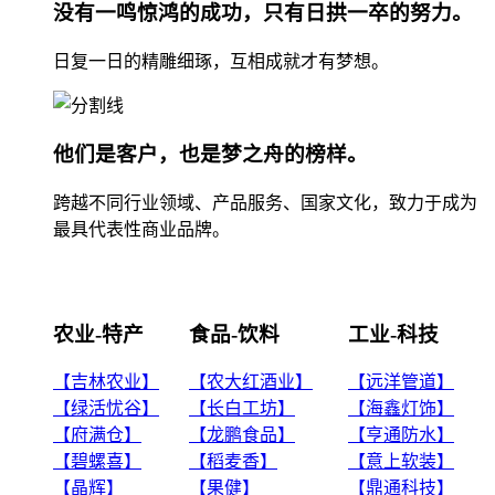
没有一鸣惊鸿的成功，只有日拱一卒的努力。
日复一日的精雕细琢，互相成就才有梦想。
他们是客户，也是梦之舟的榜样。
跨越不同行业领域、产品服务、国家文化，致力于成为
最具代表性商业品牌。
农业-特产
食品-饮料
工业-科技
【吉林农业】
【农大红酒业】
【远洋管道】
【绿活忧谷】
【长白工坊】
【海鑫灯饰】
【府满仓】
【龙鹏食品】
【亨通防水】
【碧螺喜】
【稻麦香】
【意上软装】
【晶辉】
【果健】
【鼎通科技】