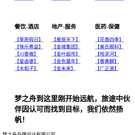
餐饮-酒店
地产-服务
医药-保健
【草原假日】
【差旅天下】
【花香四季】
【筷乐煮益】
【金域集团】
【美氏眼科】
【川香傲】
【金叶超市】
【哈泥河】
【皇卤婆】
【金色童年】
【香黄麒】
【木和子】
【金未来】
【广正源】
梦之舟到这里刚开始远航，旅途中伙
伴因认可而找到目标，我们依然扬
帆！
梦之舟品牌设计有限公司